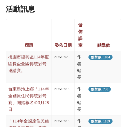
活動訊息
發
佈
課
標題
發佈日期
室
點擊數
桃園市復興區114年度
作
2025/02/25
點擊數: 1084
區長盃全國傳統射箭
者
邀請賽。
站
長
台東縣池上鄉「114年
作
2025/02/13
點擊數: 738
全國原住民傳統射箭
者
賽」開始報名至3月28
站
日
長
「114年全國原住民族
作
2025/02/13
點擊數: 1109