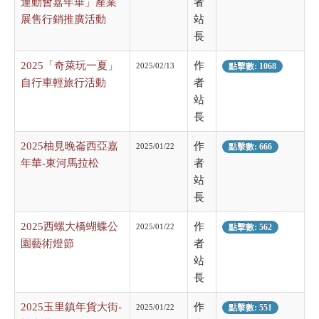
運動會嘉年華」產業
者
展售行銷推廣活動
站
長
2025「奇萊玩一夏」
作
2025/02/13
點擊數: 1068
自行車輕旅行活動
者
站
長
2025柚見晚崙西亞嘉
作
2025/01/22
點擊數: 666
年華-東河馬拉松
者
站
長
2025西螺大橋蝴蝶公
作
2025/01/22
點擊數: 562
園藝術燈節
者
站
長
2025玉里鎮年貨大街-
作
2025/01/22
點擊數: 551