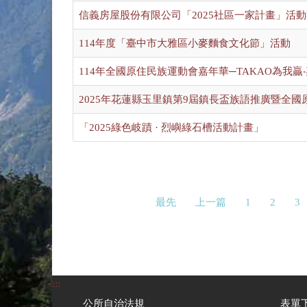
信義房屋股份有限公司「2025社區一家計畫」活
114年度「臺中市大雅區小麥麵食文化節」活動
114年全國原住民族運動會嘉年華─TAKAO為我
2025年花蓮縣玉里鎮第9屆鎮長盃族語推廣暨全
「2025綠色岐蹟 · 烈嶼綠石槽活動計畫」
最先
上一篇
1
2
3
:::
公所自治法規
表單