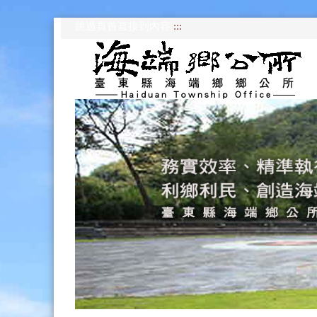
跳過頁首直接到內容
:::