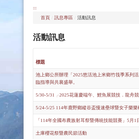
:::
首頁
/
訊息專區
/
活動訊息
活動訊息
標題
池上鄉公所辦理「2025悠活池上米鄉竹筏季系列
臨指導與共襄盛舉。
5/30-5/31╭2025花蓮慶端午、鯉魚展競技．龍
5/24-5/25 114年鹿野鄉縱谷盃慢速壘球暨女子
「114年全國布農族射耳祭暨傳統技能競賽」5月1日
土庫櫻花祭暨農民節活動