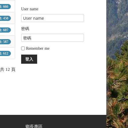
 666
User name
 450
密碼
 607
 587
Remember me
 612
登入
共 12 頁
鄉長專區