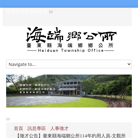
跳過頁首直接到內容
:::
HOME
訊息專區
認識海端
公所介紹
:::
便民服務
首頁
/
訊息專區
/
人事徵才
資訊公開專區
/
【徵才公告】臺東縣海端鄉公所114年約用人員-文觀所