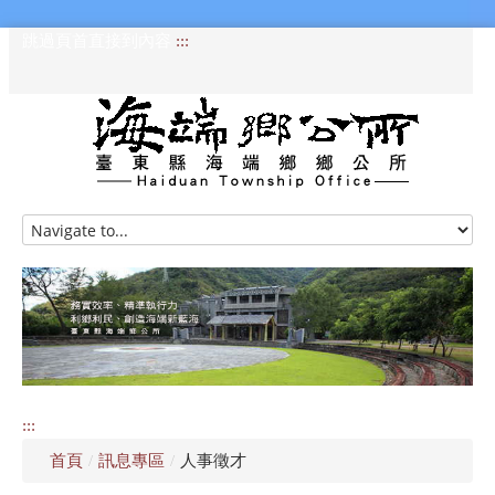
跳過頁首直接到內容
:::
HOME
訊息專區
認識海端
公所介紹
:::
便民服務
首頁
/
訊息專區
/
人事徵才
資訊公開專區