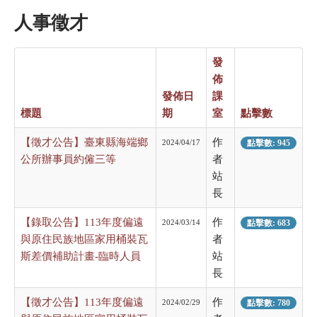
人事徵才
發
佈
發佈日
課
標題
期
室
點擊數
【徵才公告】臺東縣海端鄉
作
2024/04/17
點擊數: 945
公所辦事員約僱三等
者
站
長
【錄取公告】113年度偏遠
作
2024/03/14
點擊數: 683
與原住民族地區家用桶裝瓦
者
斯差價補助計畫-臨時人員
站
長
【徵才公告】113年度偏遠
作
2024/02/29
點擊數: 780