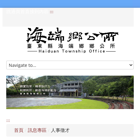
跳過頁首直接到內容
:::
HOME
訊息專區
認識海端
公所介紹
:::
便民服務
首頁
/
訊息專區
/
人事徵才
資訊公開專區