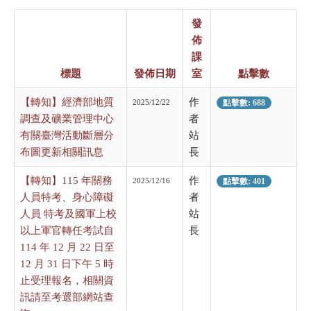
發
佈
課
標題
發佈日期
室
點擊數
【轉知】經濟部地質
作
2025/12/22
點擊數: 688
調查及礦業管理中心
者
有關臺灣活動斷層分
站
布圖更新相關訊息
長
【轉知】115 年關務
作
2025/12/16
點擊數: 401
人員特考、身心障礙
者
人員 特考及國軍上校
站
以上軍官轉任考試自
長
114 年 12 月 22 日至
12 月 31 日下午 5 時
止受理報名，相關資
訊請至考選部網站查