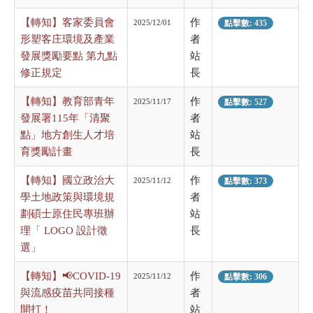
【轉知】客家委員會
作
2025/12/01
點擊數: 435
形塑客庄環境及產業
者
發展獎勵要點 第九點
站
修正規定
長
【轉知】教育部青年
作
2025/11/17
點擊數: 527
發展署115年「清聚
者
點」地方創生人才培
站
育獎勵計畫
長
【轉知】國立政治大
作
2025/11/12
點擊數: 373
學土地政策與環境規
者
劃碩士原住民專班辦
站
理「 LOGO 設計徵
長
選」
【轉知】📢COVID-19
作
2025/11/12
點擊數: 306
與流感疫苗共同接種
者
開打！
站