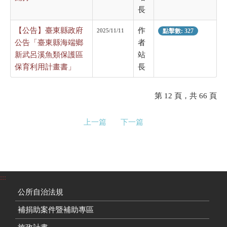
長
【公告】臺東縣政府
作
2025/11/11
點擊數: 327
公告「臺東縣海端鄉
者
新武呂溪魚類保護區
站
保育利用計畫書」
長
第 12 頁，共 66 頁
上一篇
下一篇
:::
公所自治法規
補捐助案件暨補助專區