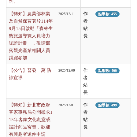
詢。
【轉知】農業部林業
作
2025/12/11
點擊數: 455
及自然保育署於114年
者
9月15日啟動「森林生
站
態旅遊導覽人員培力
長
認證計畫」，敬請部
落觀光產業相關人員
踴躍參加
【公告】普發一萬 防
作
2025/12/08
點擊數: 466
詐宣導
者
站
長
【轉知】新北市政府
作
2025/12/01
點擊數: 499
客家事務局公開徵求1
者
15年客家文化創意或
站
設計商品寄賣，歡迎
長
有興趣者遞件申請