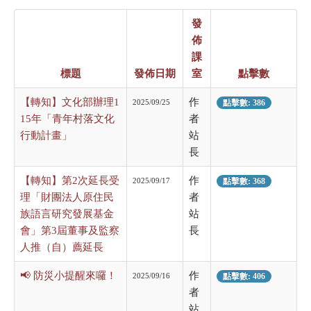
發
佈
課
標題
發佈日期
室
點擊數
【轉知】文化部辦理1
作
2025/09/25
點擊數: 386
15年「青年村落文化
者
行動計畫」
站
長
【轉知】第2次延長受
作
2025/09/17
點擊數: 368
理「財團法人原住民
者
族語言研究發展基金
站
會」第3屆董事及監察
長
人推（自）薦延長
📢 防災小提醒來囉！
作
2025/09/16
點擊數: 406
者
站