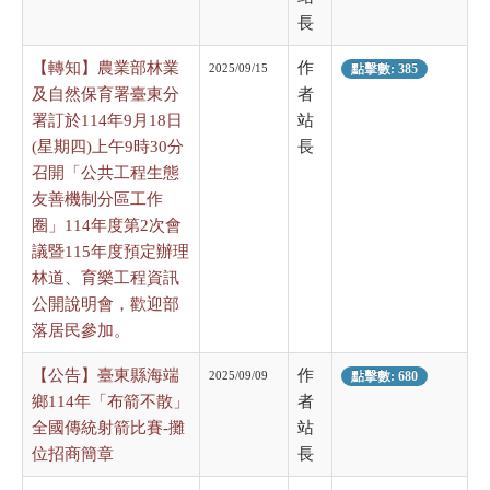
長
【轉知】農業部林業
作
2025/09/15
點擊數: 385
及自然保育署臺東分
者
署訂於114年9月18日
站
(星期四)上午9時30分
長
召開「公共工程生態
友善機制分區工作
圈」114年度第2次會
議暨115年度預定辦理
林道、育樂工程資訊
公開說明會，歡迎部
落居民參加。
【公告】臺東縣海端
作
2025/09/09
點擊數: 680
鄉114年「布箭不散」
者
全國傳統射箭比賽-攤
站
位招商簡章
長