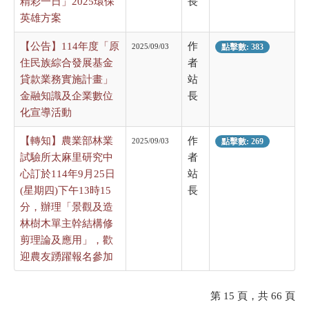
精彩一日」2025環保
長
英雄方案
【公告】114年度「原
作
2025/09/03
點擊數: 383
住民族綜合發展基金
者
貸款業務實施計畫」
站
金融知識及企業數位
長
化宣導活動
【轉知】農業部林業
作
2025/09/03
點擊數: 269
試驗所太麻里研究中
者
心訂於114年9月25日
站
(星期四)下午13時15
長
分，辦理「景觀及造
林樹木單主幹結構修
剪理論及應用」，歡
迎農友踴躍報名參加
第 15 頁，共 66 頁