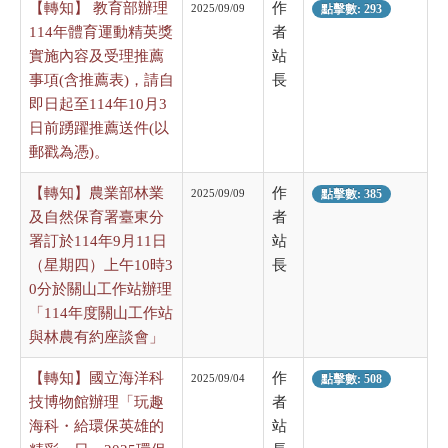
【轉知】 教育部辦理
作
2025/09/09
點擊數: 293
114年體育運動精英獎
者
實施內容及受理推薦
站
事項(含推薦表)，請自
長
即日起至114年10月3
日前踴躍推薦送件(以
郵戳為憑)。
【轉知】農業部林業
作
2025/09/09
點擊數: 385
及自然保育署臺東分
者
署訂於114年9月11日
站
（星期四）上午10時3
長
0分於關山工作站辦理
「114年度關山工作站
與林農有約座談會」
【轉知】國立海洋科
作
2025/09/04
點擊數: 508
技博物館辦理「玩趣
者
海科・給環保英雄的
站