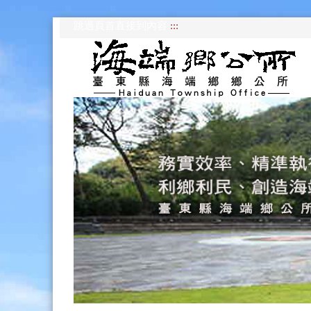
跳過頁首直接到內容
:::