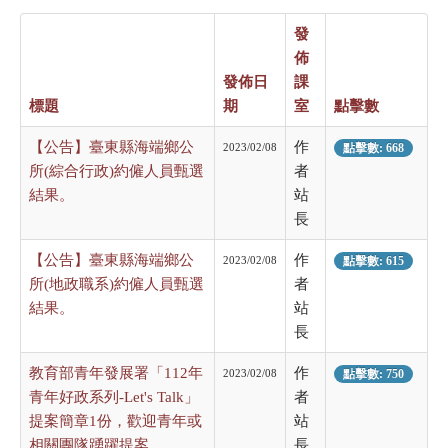
發
佈
發佈日
課
標題
期
室
點擊數
【公告】臺東縣海端鄉公
作
2023/02/08
點擊數: 668
所(綜合行政)約僱人員甄選
者
結果。
站
長
【公告】臺東縣海端鄉公
作
2023/02/08
點擊數: 615
所(地政職系)約僱人員甄選
者
結果。
站
長
教育部青年發展署「112年
作
2023/02/08
點擊數: 750
青年好政系列-Let's Talk」
者
提案簡章1份，歡迎青年或
站
相關團隊踴躍提案。
長