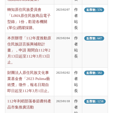
轉知原住民族委員會
作
2023/02/07
點擊數: 576
「LiMA原住民族商品電子
者
型錄」1份，歡迎各機關
站
(單位)踴躍採購。
長
本所辦理「112年度推動原
作
2023/02/04
點擊數: 647
住民族語言振興補助計
者
畫」，申請 期間自112年2
站
月13日起至112年3月13日
長
止。
財團法人原住民族文化事
作
2023/02/02
點擊數: 592
業基金會「2023 Pulima藝
者
術獎」徵件，報名日期自
站
即日起至112年3月1日止。
長
112年利稻部落春節農特產
作
2023/01/18
點擊數: 1258
品市集推廣活動
者