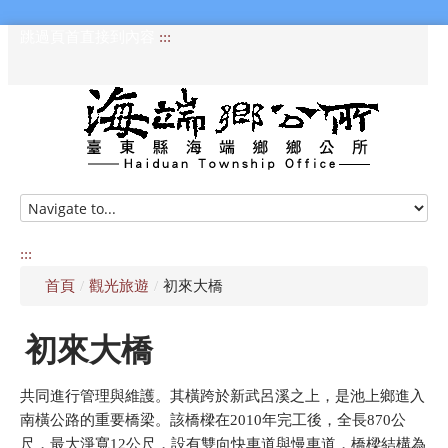
跳過頁首直接到內容
:::
HOME
訊息專區
:::
首頁
/
觀光旅遊
/
初來大橋
認識海端
初來大橋
公所介紹
便民服務
共同進行管理與維護。其橫跨於新武呂溪之上，是池上鄉進入
南橫公路的重要橋梁。該橋樑在2010年完工後，全長870公
資訊公開專區
尺，最大淨寬12公尺，設有雙向快車道與慢車道，橋樑結構為