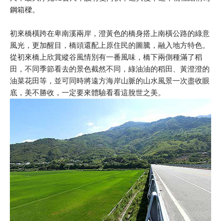
鋼箱樑。
初來橋橫跨在卑南溪兩岸，澄黃色的橋身搭上南橫公路的綠意
風光，更加醒目，橋頭還配上原住民的圖騰，融入地方特色。
從初來橋上欣賞縱谷風情別有一番風味，橋下兩側種滿了稻
田，不同季節看去的景色截然不同，綠油油的稻田、黃澄澄的
油菜花田等，並可同時將遠方海岸山脈的山水風景一次盡收眼
底，美不勝收，一定要來體驗看看這脫世之美。