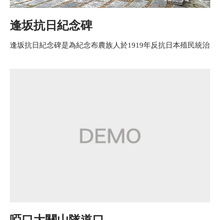
逢坂抗日紀念碑
逢坂抗日紀念碑是為紀念布農族人於1919年反抗日本殖民統治
啞口大關山隧道口