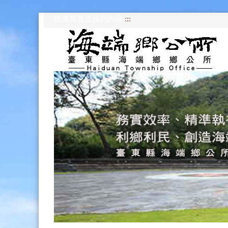
跳過頁首直接到內容
:::