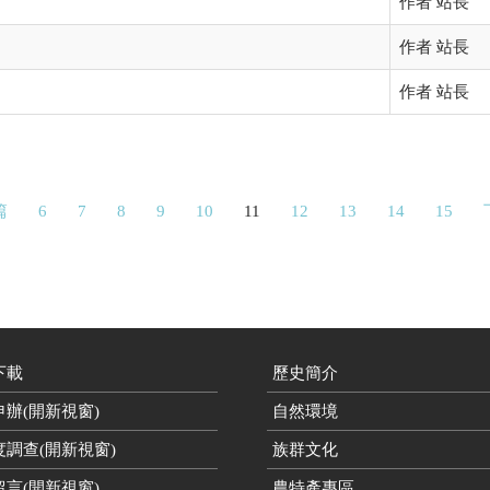
作者 站長
作者 站長
作者 站長
篇
6
7
8
9
10
11
12
13
14
15
下載
歷史簡介
辦(開新視窗)
自然環境
度調查(開新視窗)
族群文化
言(開新視窗)
農特產專區