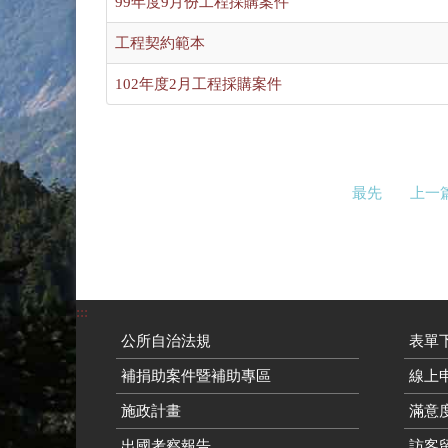
99年度9月份工程採購案件
工程契約範本
102年度2月工程採購案件
最先
上一
:::
公所自治法規
表單
補捐助案件暨補助專區
線上申
施政計畫
滿意
出國考察報告
訪客留