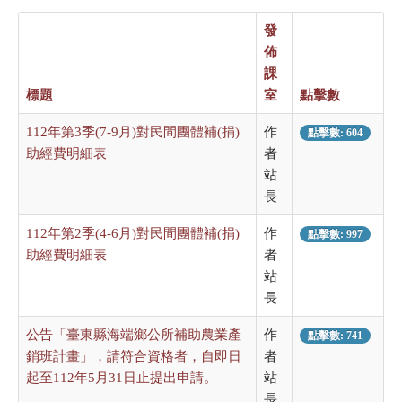
發
佈
課
標題
室
點擊數
112年第3季(7-9月)對民間團體補(捐)
作
點擊數: 604
助經費明細表
者
站
長
112年第2季(4-6月)對民間團體補(捐)
作
點擊數: 997
助經費明細表
者
站
長
公告「臺東縣海端鄉公所補助農業產
作
點擊數: 741
銷班計畫」，請符合資格者，自即日
者
起至112年5月31日止提出申請。
站
長