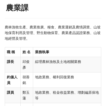
農業課
農林漁牧生產、農業推廣、糧食、農業運銷及農情調查、山坡
地保育利用及管理、野生動物保育、農業產品認證業務、山坡
地經營及管理。
職 稱
姓 名
業務執掌
課長
邱俊
綜理農林漁牧及土地相關業務
彥
約僱人
胡善
地政業務、權利回復業務
員
銘
課員
鄭玉
地政業務、租金收益業務、增劃編原保地
蓮
等