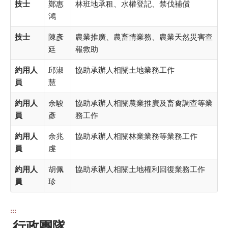
技士
鄭惠
林班地承租、水權登記、禁伐補償
鴻
技士
陳彥
農業推廣、農畜情業務、農業天然災害查
廷
報救助
約用人
邱淑
協助承辦人相關土地業務工作
員
慧
約用人
余駿
協助承辦人相關農業推廣及畜禽調查等業
員
彥
務工作
約用人
余兆
協助承辦人相關林業業務等業務工作
員
虔
約用人
胡佩
協助承辦人相關土地權利回復業務工作
員
珍
:::
行政團隊