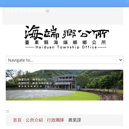
跳過頁首直接到內容
:::
HOME
訊息專區
認識海端
公所介紹
:::
便民服務
首頁
/
公所介紹
/
行政團隊
/
農業課
資訊公開專區