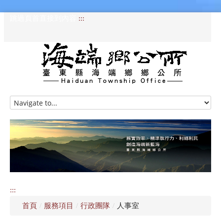
跳過頁首直接到內容
:::
HOME
訊息專區
認識海端
公所介紹
:::
便民服務
首頁
/
服務項目
/
行政團隊
/
人事室
資訊公開專區