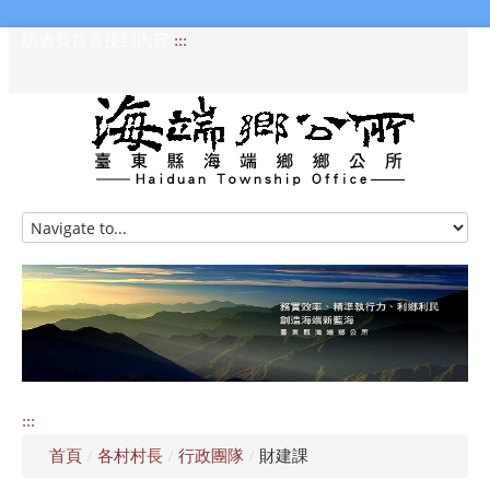
跳過頁首直接到內容
:::
HOME
訊息專區
認識海端
公所介紹
:::
便民服務
首頁
/
各村村長
/
行政團隊
/
財建課
資訊公開專區