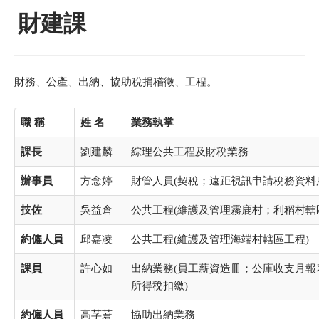
財建課
財務、公產、出納、協助稅捐稽徵、工程。
職 稱
姓 名
業務執掌
課長
劉建麟
綜理公共工程及財稅業務
辦事員
方念婷
財管人員(契稅；遠距視訊申請稅務資料
技佐
吳益倉
公共工程(維護及管理霧鹿村；利稻村轄
約僱人員
邱嘉凌
公共工程(維護及管理海端村轄區工程)
課員
許心如
出納業務(員工薪資造冊；公庫收支月
所得稅扣繳)
約僱人員
高芓莙
協助出納業務