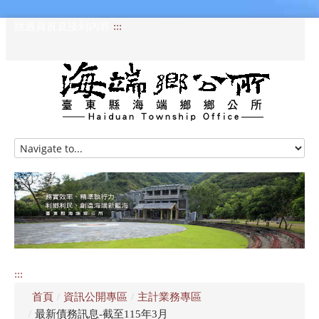
跳過頁首直接到內容
:::
HOME
訊息專區
認識海端
公所介紹
:::
便民服務
首頁
/
資訊公開專區
/
主計業務專區
資訊公開專區
/
最新債務訊息-截至115年3月