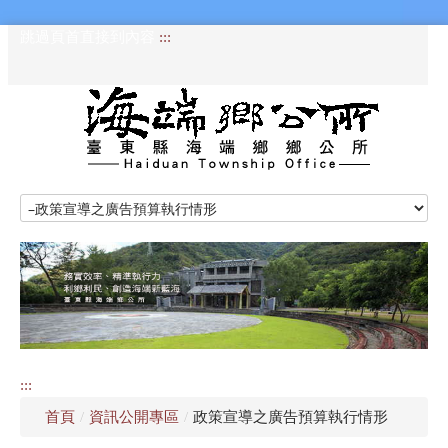
跳過頁首直接到內容
:::
HOME
訊息專區
認識海端
公所介紹
:::
便民服務
首頁
/
資訊公開專區
/
政策宣導之廣告預算執行情形
資訊公開專區