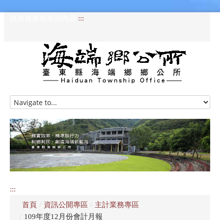
跳過頁首直接到內容
:::
HOME
訊息專區
認識海端
公所介紹
:::
便民服務
首頁
/
資訊公開專區
/
主計業務專區
資訊公開專區
/
109年度12月份會計月報