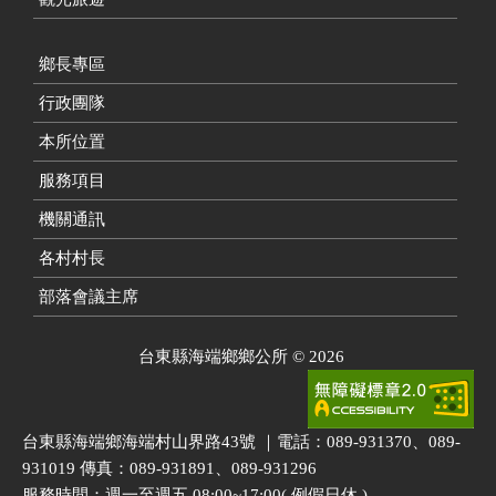
鄉長專區
行政團隊
本所位置
服務項目
機關通訊
各村村長
部落會議主席
台東縣海端鄉鄉公所
©
2026
台東縣海端鄉海端村山界路43號 ｜電話：089-931370、089-
931019 傳真：089-931891、089-931296
服務時間：週一至週五 08:00~17:00( 例假日休 )