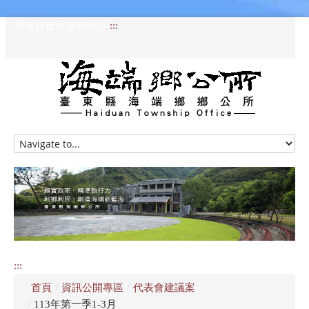
跳過頁首直接到內容
:::
HOME
訊息專區
認識海端
公所介紹
:::
便民服務
首頁
/
資訊公開專區
/
代表會建議案
資訊公開專區
/
113年第一季1-3月