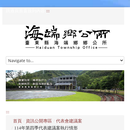
跳過頁首直接到內容
:::
HOME
訊息專區
認識海端
公所介紹
:::
便民服務
首頁
/
資訊公開專區
/
代表會建議案
資訊公開專區
/
114年第四季代表建議案執行情形