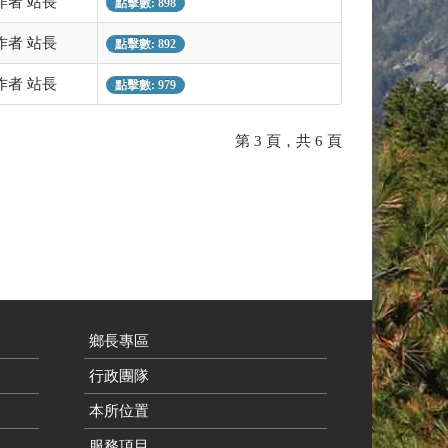
作者 站長
點擊數: 898
作者 站長
點擊數: 892
作者 站長
點擊數: 979
第 3 頁，共 6 頁
後
鄉長專區
行政團隊
本所位置
服務項目