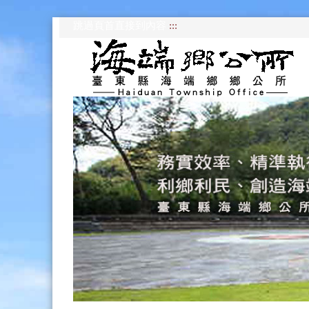
跳過頁首直接到內容
:::