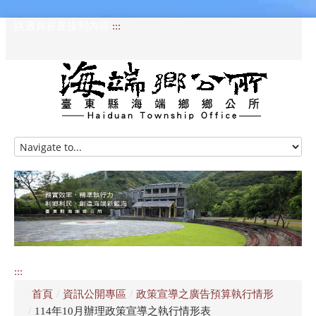
跳過頁首直接到內容
:::
HOME
訊息專區
認識海端
公所介紹
:::
便民服務
首頁
/
資訊公開專區
/
政策宣導之廣告預算執行情形
資訊公開專區
/
114年10月辦理政策宣導之執行情形表