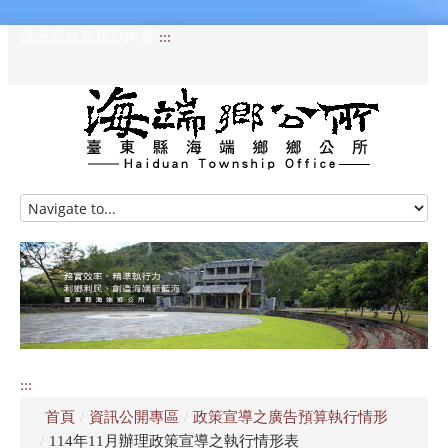
跳過頁首直接到內容
:::
HOME
訊息專區
認識海端
公所介紹
:::
便民服務
首頁
/
資訊公開專區
/
政策宣導之廣告預算執行情形
資訊公開專區
/
114年11月辦理政策宣導之執行情形表