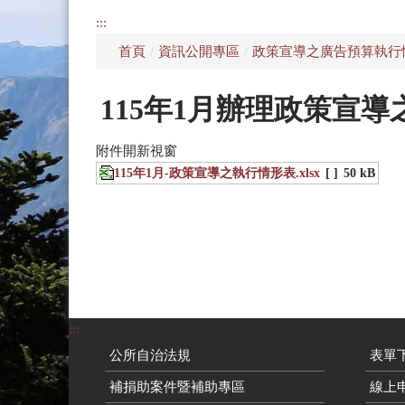
:::
首頁
/
資訊公開專區
/
政策宣導之廣告預算執行
115年1月辦理政策宣
附件開新視窗
115年1月-政策宣導之執行情形表.xlsx
[ ]
50 kB
:::
公所自治法規
表單
補捐助案件暨補助專區
線上申