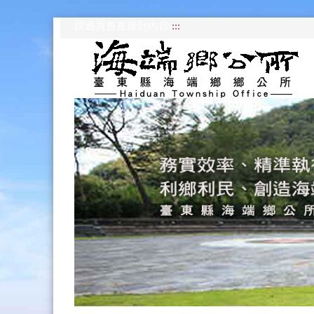
跳過頁首直接到內容
:::