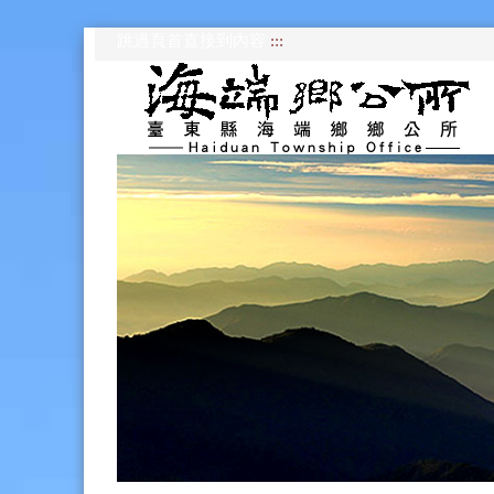
跳過頁首直接到內容
:::