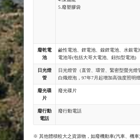
5.廢塑膠袋
廢乾電
鹼性電池、鋰電池、鎳鋰電池、水銀電
池
電池等(包括大哥大電池、鈕扣型電池)
日光燈
日光燈管（直管、環管、緊密型螢光燈管
管
白熾燈泡，97年7月起增加高強度照明
廢光碟
廢光碟片
片
廢行動
廢行動電話
電話
※ 其他體積較大之資源物，如廢機動車(汽車、機車