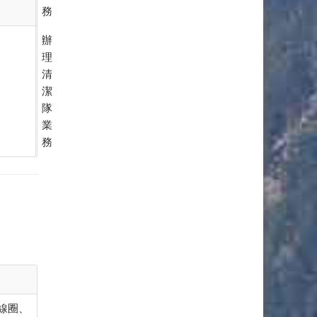
務
辦
理
清
潔
隊
業
務
線圈、