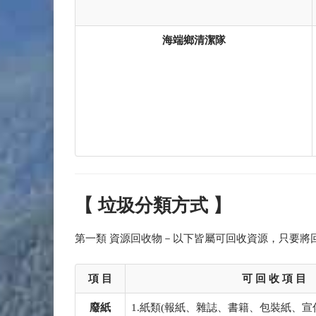
海端鄉清潔隊
【 垃圾分類方式 】
第一類 資源回收物－以下皆屬可回收資源，只要將
項 目
可 回 收 項 目
廢紙
1.紙類(報紙、雜誌、書籍、包裝紙、