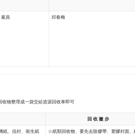
雇員
邱春梅
回收物整理成一袋交給資源回收車即可
回 收 撇 步
宣傳紙、信封、衛生紙
☆紙類回收物、要先去除膠帶、塑膠封面、