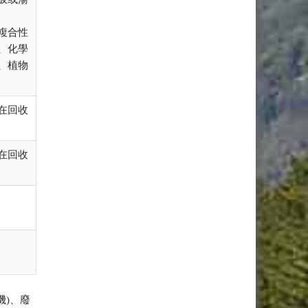
複合性
、化學
、植物
在回收
在回收
機)、廢