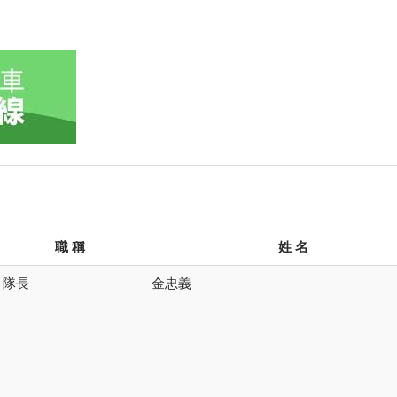
職 稱
姓 名
隊長
金忠義