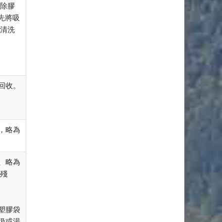
去除膠
先將吸
為清洗
回收。
，略為
、略為
物殘
塑膠袋
圾或湯