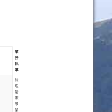
業
務
執
掌
綜
理
清
潔
隊
業