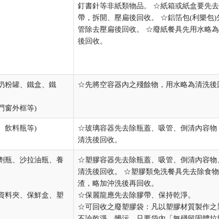
釘書針等非紙類物品。 ☆紙箱或紙盒要先
帶，拆開、壓扁後回收。 ☆鋁箔包(利樂包)
管除去壓扁後回收。 ☆廢紙餐具先用水略
後回收。
、奶粉罐、鐵盒、鐵
☆先將空容器內之殘餘物，用水略為清洗後
門窗外框等)
、飲料瓶等)
☆玻璃容器先去除瓶蓋、吸管、倒清內容物
清洗後回收。
潔劑瓶、沙拉油瓶、養
☆塑膠容器先去除瓶蓋、吸管、倒清內容物
清洗後回收。 ☆塑膠類免洗餐具先去除食
渣，略加沖洗後再回收。
膠資料夾、保鮮盒、塑
☆保麗龍應先去除膠帶、保持乾淨。
☆可回收之廢塑膠袋：凡以塑膠材質製作之
不論乾淨、髒污，只要袋內「無殘留固體垃