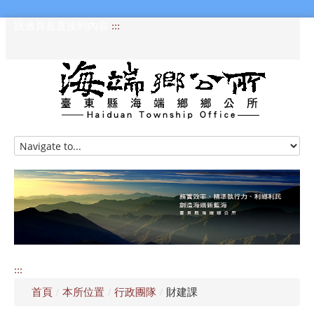
跳過頁首直接到內容
:::
HOME
訊息專區
認識海端
公所介紹
:::
便民服務
首頁
/
本所位置
/
行政團隊
/
財建課
資訊公開專區