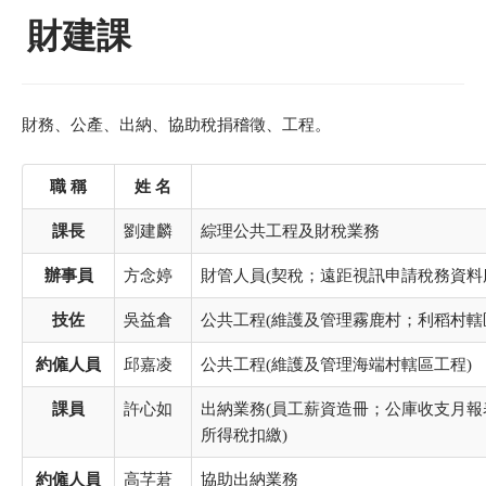
財建課
財務、公產、出納、協助稅捐稽徵、工程。
職 稱
姓 名
課長
劉建麟
綜理公共工程及財稅業務
辦事員
方念婷
財管人員(契稅；遠距視訊申請稅務資料
技佐
吳益倉
公共工程(維護及管理霧鹿村；利稻村轄
約僱人員
邱嘉凌
公共工程(維護及管理海端村轄區工程)
課員
許心如
出納業務(員工薪資造冊；公庫收支月
所得稅扣繳)
約僱人員
高芓莙
協助出納業務